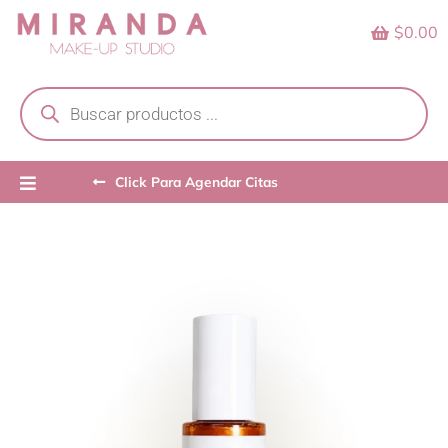
Skip
$0.00
to
content
Products
search
Click Para Agendar Citas