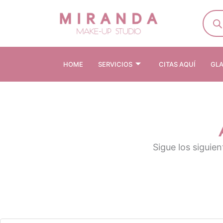
Skip
Produ
searc
to
content
HOME
SERVICIOS
CITAS AQUÍ
GL
Sigue los siguien