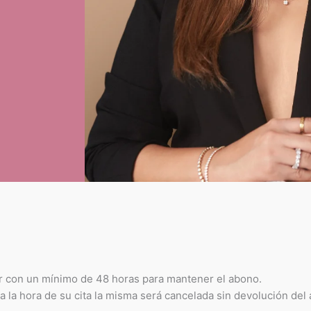
ar con un mínimo de 48 horas para mantener el abono.
la hora de su cita la misma será cancelada sin devolución del