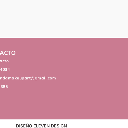
ACTO
acto
44034
andamakeupart@gmail.com
9385
DISEÑO ELEVEN DESIGN