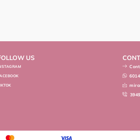
FOLLOW US
CONT
Cont
INSTAGRAM
601
FACEBOOK
mir
IKTOK
394