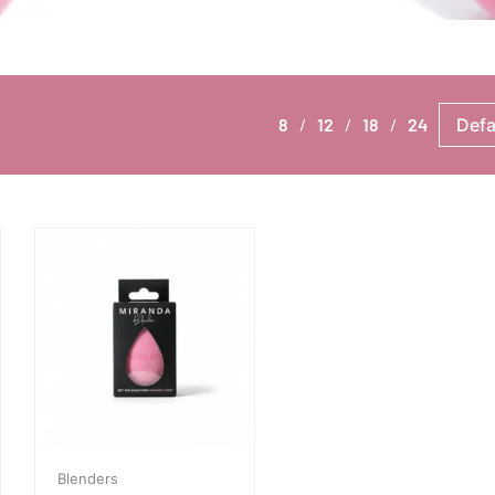
8
12
18
24
Blenders