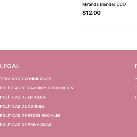
Miranda Blender DUO
$
12.00
LEGAL
TÉRMINOS Y CONDICIONES
POLÍTICAS DE CAMBIO Y DEVOLUCIÓN
POLÍTICAS DE ENTREGA
T
POLÍTICAS DE COOKIES
POLÍTICAS DE REDES SOCIALES
POLÍTICAS DE PRIVACIDAD
Victoria From , PA
Purchased
Cinema Secrets Make-Up Brush Cleaner 473ml/16oz