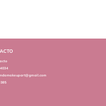
ACTO
acto
44034
andamakeupart@gmail.com
9385