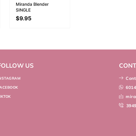
Miranda Blender
SINGLE
$
9.95
FOLLOW US
CONT
Cont
INSTAGRAM
601
FACEBOOK
mir
IKTOK
394