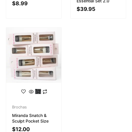
Essential Set 2.0
$
8.99
$
39.95
Brochas
Miranda Snatch &
Sculpt Pocket Size
$
12.00