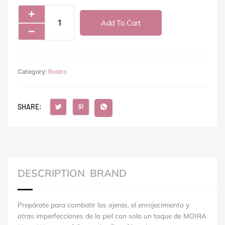
175
Warm
Add To Cart
Oat
Mega
Waterproof
Concealer
Category:
quantity
Rostro
SHARE:
DESCRIPTION
BRAND
Prepárate para combatir las ojeras, el enrojecimiento y
otras imperfecciones de la piel con solo un toque de MOIRA