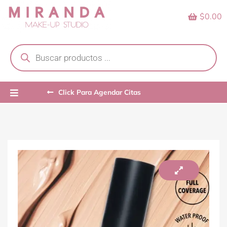
Skip
$0.00
to
content
Products
search
Click Para Agendar Citas