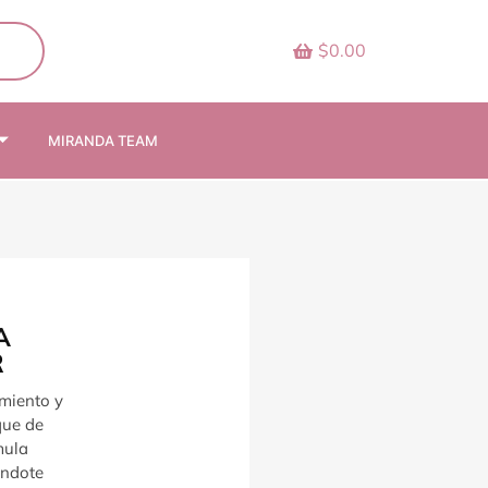
$0.00
MIRANDA TEAM
A
R
imiento y
que de
mula
éndote