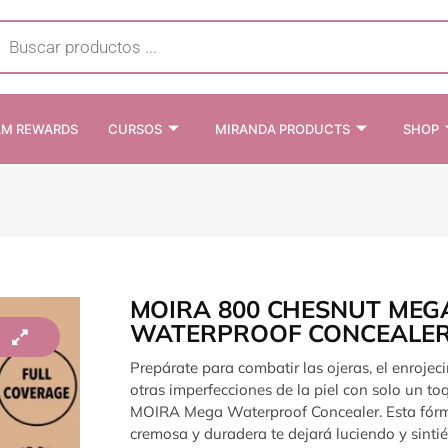
cts
h
AM REWARDS
CURSOS
MIRANDA PRODUCTS
SHOP
MOIRA 800 CHESNUT MEG
WATERPROOF CONCEALE
Prepárate para combatir las ojeras, el enrojec
otras imperfecciones de la piel con solo un to
MOIRA Mega Waterproof Concealer. Esta fór
cremosa y duradera te dejará luciendo y sinti