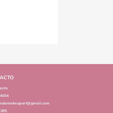
ACTO
acto
44034
andamakeupart@gmail.com
9385