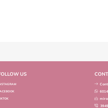
FOLLOW US
CONT
Cont
INSTAGRAM
601
FACEBOOK
mir
IKTOK
394