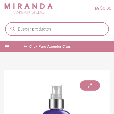
Skip
$0.00
to
content
Products
search
Click Para Agendar Citas