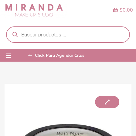
Skip
$0.00
to
content
Products
search
Click Para Agendar Citas