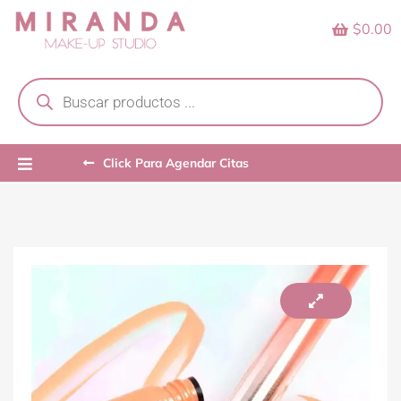
Skip
$0.00
to
content
Products
search
Click Para Agendar Citas