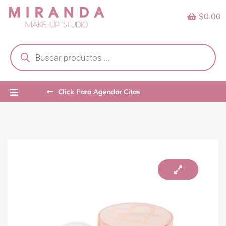
Skip
$0.00
to
content
Products
search
Click Para Agendar Citas