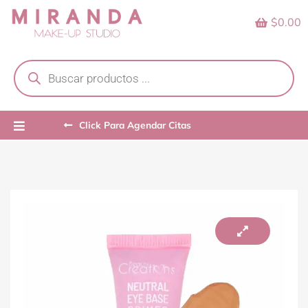
Skip
$0.00
to
content
Products
search
Click Para Agendar Citas