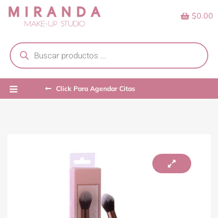
Skip
$0.00
to
content
Products
search
Click Para Agendar Citas