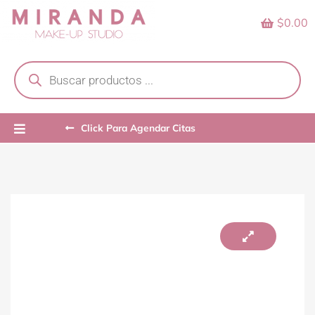
Skip
$0.00
to
content
Products
search
Click Para Agendar Citas