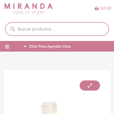
Skip
$0.00
to
content
Products
search
Click Para Agendar Citas