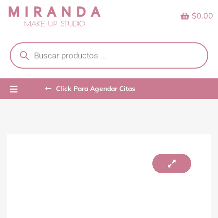
Skip
$0.00
to
content
Products
search
Click Para Agendar Citas