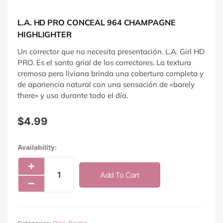
L.A. HD PRO CONCEAL 964 CHAMPAGNE
HIGHLIGHTER
Un corrector que no necesita presentación. L.A. Girl HD
PRO. Es el santo grial de los correctores. La textura
cremosa pero liviana brinda una cobertura completa y
de apariencia natural con una sensación de «barely
there» y uso durante todo el día.
$
4.99
L.A.
Availability:
HD
Pro
Add To Cart
Conceal
964
Champagne
Highlighter