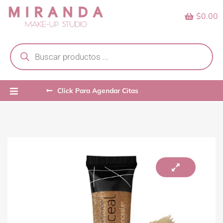
Skip
$0.00
to
content
Products
search
Click Para Agendar Citas