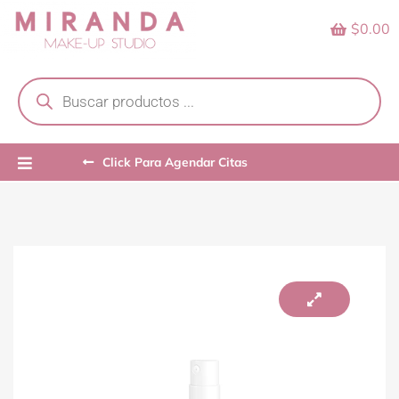
Skip
$0.00
to
content
Products
search
Click Para Agendar Citas