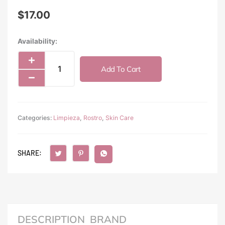
$
17.00
Cinema
Availability:
Secrets
Mattifying
Add To Cart
Setting
Spray
30
ML
Categories:
quantity
Limpieza
,
Rostro
,
Skin Care
SHARE:
DESCRIPTION
BRAND