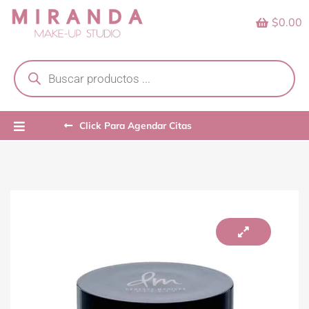
Skip
$0.00
to
content
Products
search
Click Para Agendar Citas