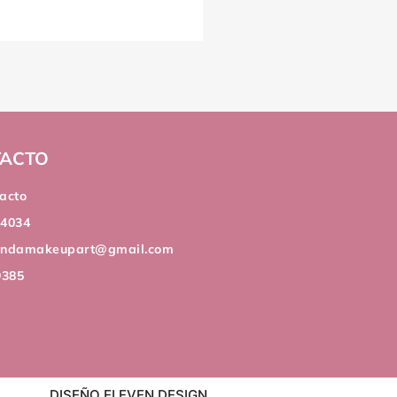
ACTO
acto
44034
andamakeupart@gmail.com
9385
DISEÑO ELEVEN DESIGN