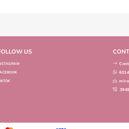
FOLLOW US
CONT
Cont
INSTAGRAM
601
FACEBOOK
mir
IKTOK
394