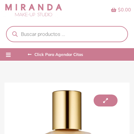
Skip
$0.00
to
content
Products
search
Click Para Agendar Citas