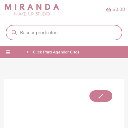
Skip
$0.00
to
content
Products
search
Click Para Agendar Citas