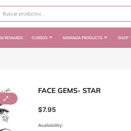
cts
h
AM REWARDS
CURSOS
MIRANDA PRODUCTS
SHOP
FACE GEMS- STAR
$
7.95
Face
Availability: