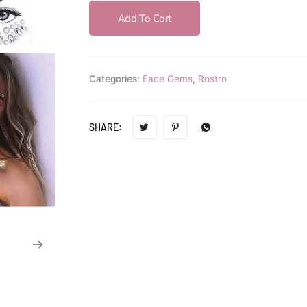
Gems-
Add To Cart
Star
quantity
Categories:
Face Gems
,
Rostro
SHARE: