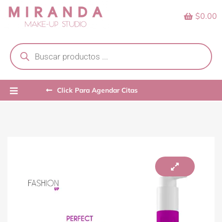
Skip
$0.00
to
content
Products
search
Click Para Agendar Citas