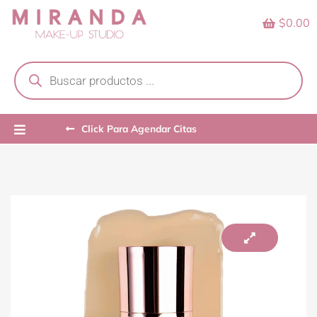
Skip
$0.00
to
content
Products
search
Click Para Agendar Citas