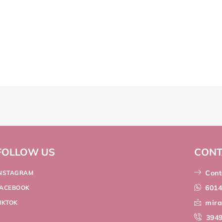
FOLLOW US
CONT
Cont
INSTAGRAM
601
FACEBOOK
mir
IKTOK
394