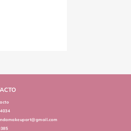
ACTO
acto
44034
andamakeupart@gmail.com
9385