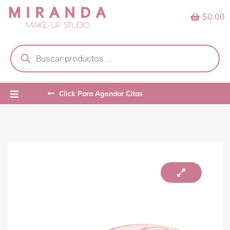
Skip
$0.00
to
content
Products
search
Click Para Agendar Citas