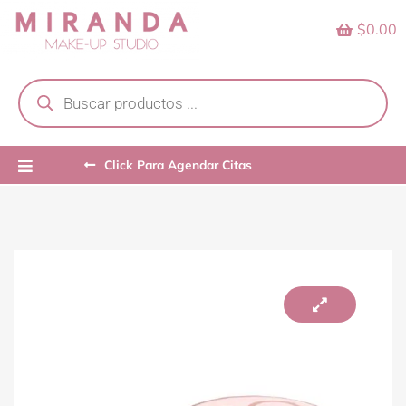
Skip
$0.00
to
content
Products
search
Click Para Agendar Citas