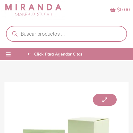
Skip
$0.00
to
content
Products
search
Click Para Agendar Citas