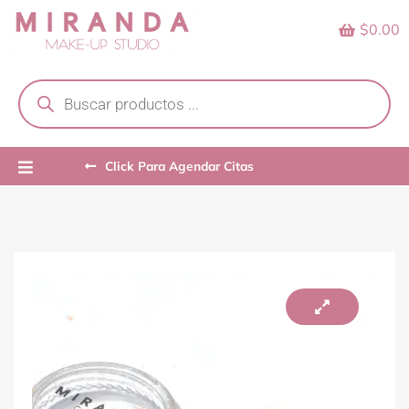
Skip
$0.00
to
content
Products
search
Click Para Agendar Citas