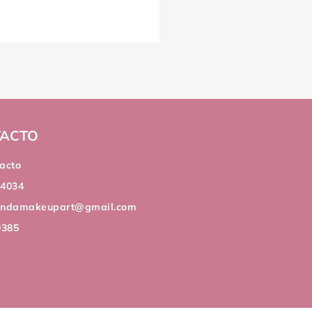
ACTO
acto
44034
andamakeupart@gmail.com
9385