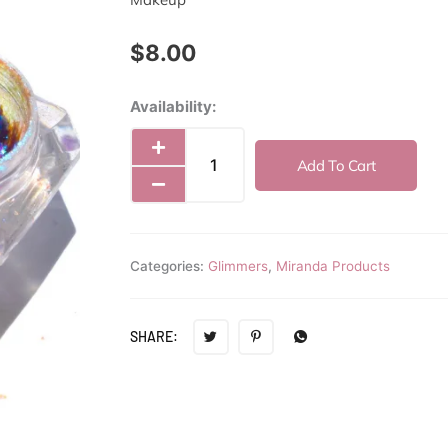
$
8.00
Miranda
Availability:
Glimmer
Mermaid
Add To Cart
quantity
Categories:
Glimmers
,
Miranda Products
SHARE: