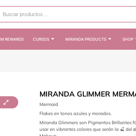
cts
h
AM REWARDS
CURSOS
MIRANDA PRODUCTS
SHOP
MIRANDA GLIMMER MERM
Mermaid
Flakes en tonos azules y morados.
Miranda Glimmers son Pigmentos Brillantes fá
usar en vibrantes colores que serán la 🍒 del 
Makeup