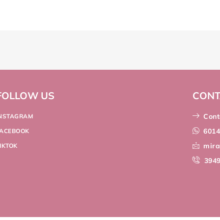
FOLLOW US
CONT
Cont
INSTAGRAM
601
FACEBOOK
mir
IKTOK
394