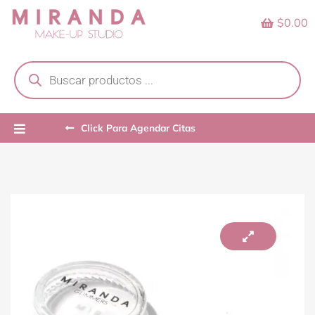
Skip
$0.00
to
content
Products
search
Click Para Agendar Citas