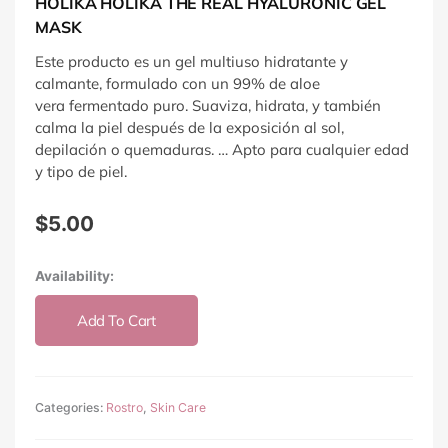
HOLIKA HOLIKA THE REAL HYALURONIC GEL
MASK
Este producto es un gel multiuso hidratante y
calmante, formulado con un 99% de aloe
vera fermentado puro. Suaviza, hidrata, y también
calma la piel después de la exposición al sol,
depilación o quemaduras. … Apto para cualquier edad
y tipo de piel.
$
5.00
Holika
Availability:
Holika
The
Add To Cart
Real
Hyaluronic
Gel
Mask
Categories:
Rostro
,
Skin Care
quantity