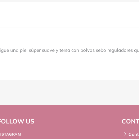
ue una piel súper suave y tersa con polvos sebo reguladores que
FOLLOW US
CONT
Cont
INSTAGRAM