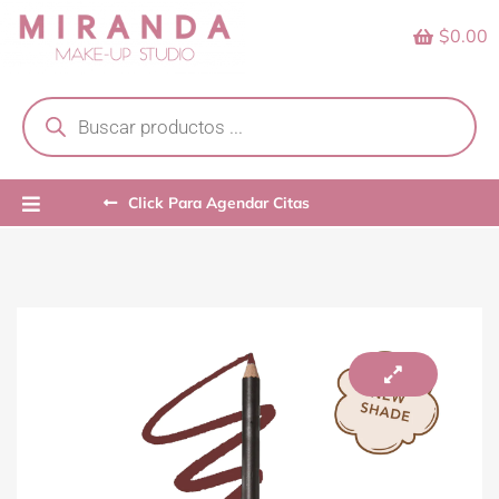
Skip
$0.00
to
content
Products
search
Click Para Agendar Citas