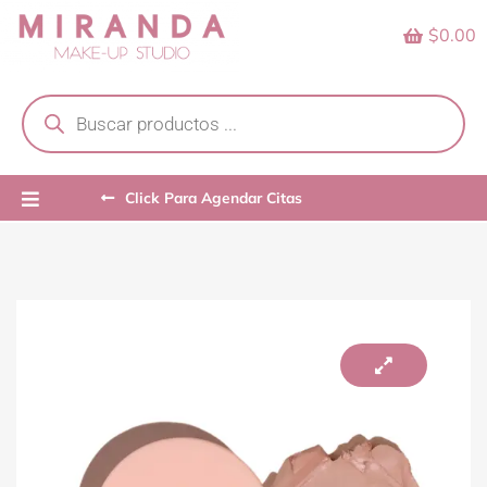
Skip
$0.00
to
content
Products
search
Click Para Agendar Citas