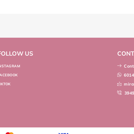
FOLLOW US
CONT
Cont
INSTAGRAM
601
FACEBOOK
mir
IKTOK
394