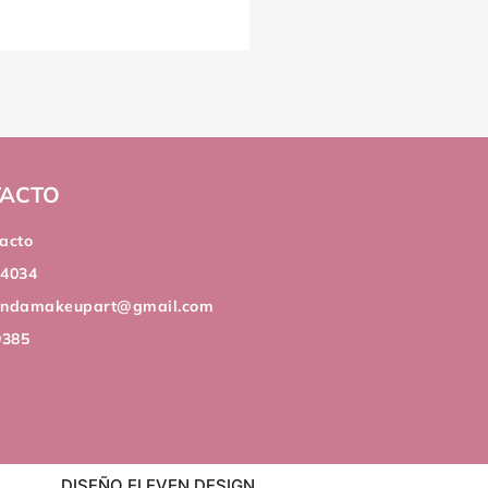
ACTO
acto
44034
andamakeupart@gmail.com
9385
DISEÑO ELEVEN DESIGN