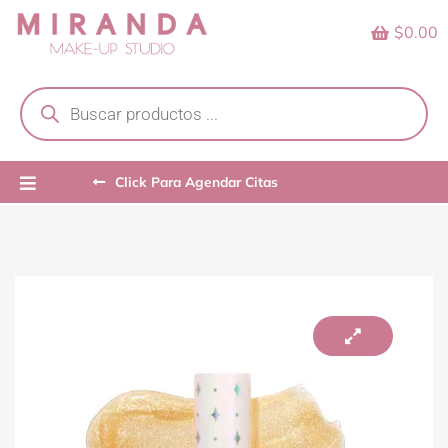
Skip
$0.00
to
content
Products
search
Click Para Agendar Citas