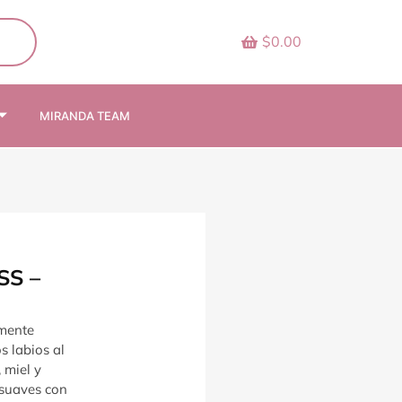
$0.00
MIRANDA TEAM
SS –
amente
s labios al
 miel y
 suaves con