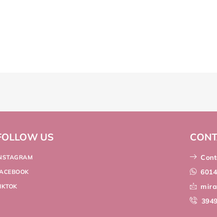
FOLLOW US
CONT
Cont
INSTAGRAM
601
FACEBOOK
mir
IKTOK
394