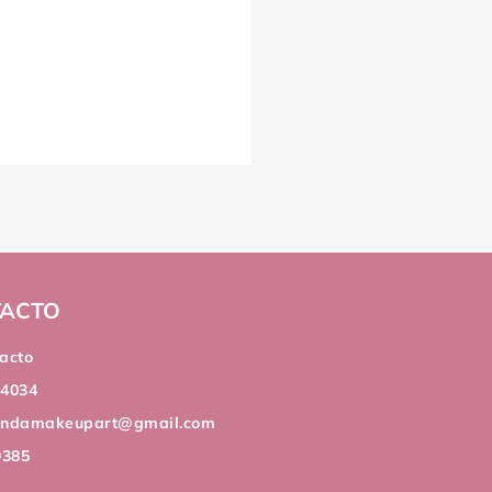
ACTO
acto
44034
andamakeupart@gmail.com
9385