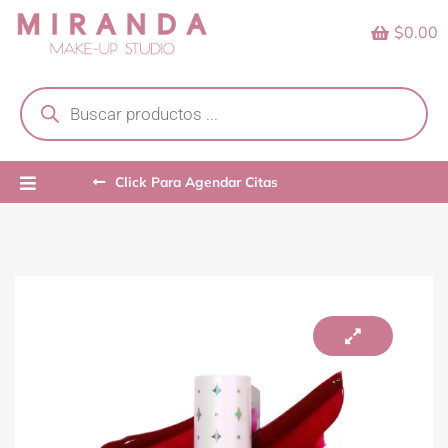
Skip
$0.00
to
content
Products
search
Click Para Agendar Citas