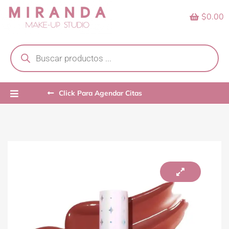
Skip
$0.00
to
content
Products
search
Click Para Agendar Citas