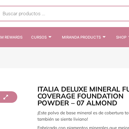
cts
h
AM REWARDS
CURSOS
MIRANDA PRODUCTS
SHOP
ITALIA DELUXE MINERAL F
COVERAGE FOUNDATION
POWDER – 07 ALMOND
¡Este polvo de base mineral es de cobertura to
también se siente liviano!
Fabricado con pigmentos minerales que mejora