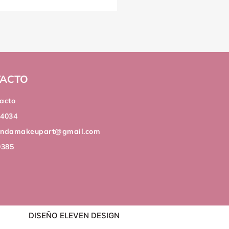
ACTO
acto
44034
andamakeupart@gmail.com
9385
DISEÑO ELEVEN DESIGN