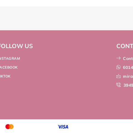
FOLLOW US
CONT
Cont
INSTAGRAM
601
FACEBOOK
mir
IKTOK
394