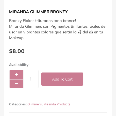
MIRANDA GLIMMER BRONZY
Bronzy Flakes triturados tono bronce!
Miranda Glimmers son Pigmentos Brillantes fáciles de
usar en vibrantes colores que serán la 🍒 del 🍰 en tu
Makeup
$
8.00
Miranda
Availability:
Glimmer
Bronzy
Add To Cart
quantity
Categories:
Glimmers
,
Miranda Products