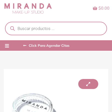
Skip
$0.00
to
content
Products
search
Click Para Agendar Citas