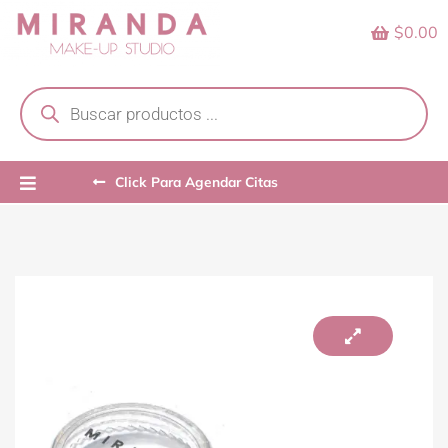
Skip
$0.00
to
content
Products
search
Click Para Agendar Citas