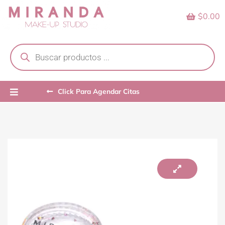
Skip
$0.00
to
content
Products
search
Click Para Agendar Citas