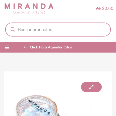
Skip
$0.00
to
content
Products
search
Click Para Agendar Citas