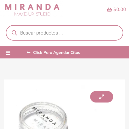
Skip
$0.00
to
content
Products
search
Click Para Agendar Citas