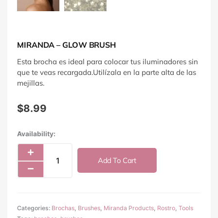
MIRANDA – GLOW BRUSH
Esta brocha es ideal para colocar tus iluminadores sin
que te veas recargada.Utilízala en la parte alta de las
mejillas.
$
8.99
Miranda
Availability:
-
Glow
Add To Cart
Brush
quantity
Categories:
Brochas
,
Brushes
,
Miranda Products
,
Rostro
,
Tools