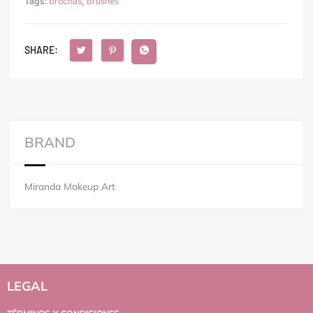
Tags:
brochas
,
brushes
SHARE:
BRAND
Miranda Makeup Art
LEGAL