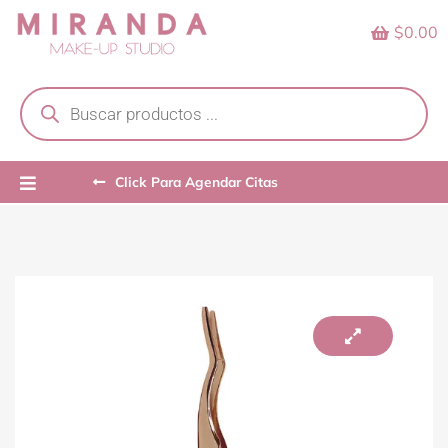
Skip
$0.00
to
content
Products
search
Click Para Agendar Citas