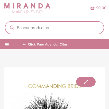
Skip
$0.00
to
content
Products
search
Click Para Agendar Citas