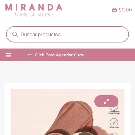
Skip
$0.00
to
content
Products
search
Click Para Agendar Citas